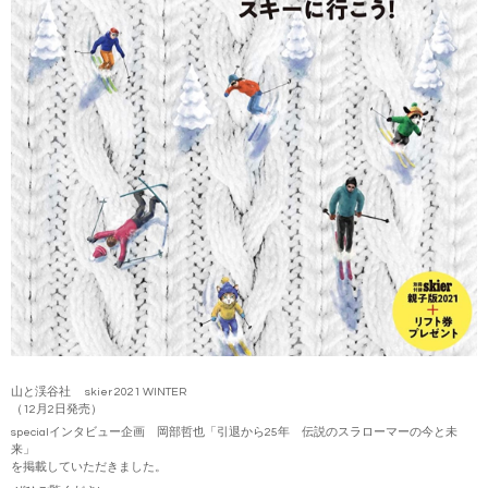
山と渓谷社 skier 2021 WINTER
（12月2日発売）
specialインタビュー企画 岡部哲也「引退から25年 伝説のスラローマーの今と未
来」
を掲載していただきました。