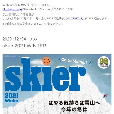
本日2020 年12月27日（日）21:00より
SkiMagazine.jp
のFacebookイベントが予定されています。
丸山貴雄氏と岡部哲也が
いよいよ年明け1月11 日（月）よりBS12で放映開始の
『SKI TV4』
をLIVEで語ります。
お時間ある方は是非オンタイムでご覧ください！
2020
12
04
/
/
13:06
skier 2021 WINTER