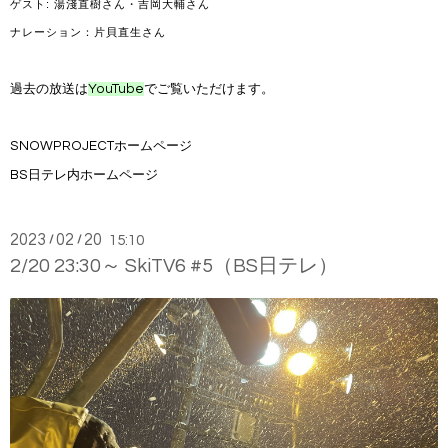
ゲスト: 湯淺直樹さん・吉岡大輔さん
ナレーション：片貝直生さん
過去の放送は
YouTube
でご覧いただけます。
SNOWPROJECTホームページ
BS日テレ内ホームページ
2023
02
20
/
/
15:10
2/20 23:30～ SkiTV6 #5（BS日テレ）