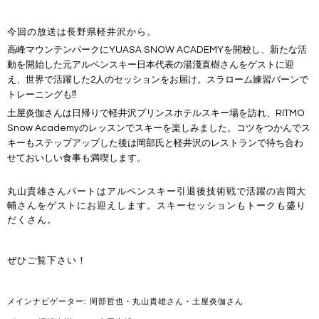
今回の放送は長野県軽井沢から。
高峰マウンテンパークにYUASA SNOW ACADEMYを開校し、新たな活
動を開始した元アルペンスキー日本代表の湯淺直樹さんをゲストに迎
え、世界で活躍した2人のセッションをお届け。スラローム練習バーンで
トレーニングも⁉
土屋炎伽さんは日帰りで軽井沢プリンスホテルスキー場を訪れ、RITMO
Snow Academyのレッスンでスキーを楽しみました。コツをつかんでス
キーもステップアップした後は岡部氏と軽井沢のレストランで待ち合わ
せておいしい食事も満喫します。
丸山貴雄さんパートはアルペンスキー引退後技術戦で活躍の吉岡大
輔さん
をゲストにお迎えします。スキーセッションもトークも盛り
だくさん
。
ぜひご覧下さい！
メインナビゲーター
:
岡部哲也・
丸山貴雄さん・土屋炎伽さん