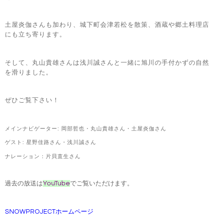
土屋炎伽さんも加わり、城下町会津若松を散策、酒蔵や郷土料理店
にも立ち寄ります。
そして、丸山貴雄さんは浅川誠さんと一緒に旭川の手付かずの自然
を滑りました。
ぜひご覧下さい！
メインナビゲーター
:
岡部哲也・
丸山貴雄さん・土屋炎伽さん
ゲスト: 星野佳路さん・浅川誠さん
ナレーション：片貝直生さん
過去の放送は
YouTube
でご覧いただけます。
SNOWPROJECTホームページ