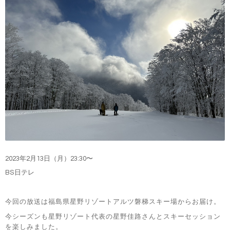
2023
年2
月13
日（月）
23:30
〜
BS日テレ
今回の放送は福島県星野リゾートアルツ磐梯スキー場からお届け。
今シーズンも星野リゾート代表の星野佳路さんとスキーセッション
を楽しみました。