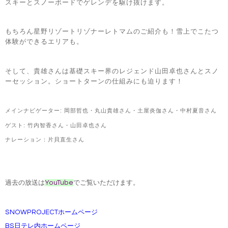
スキーとスノーボードでゲレンデを駆け抜けます。
もちろん星野リゾートリゾナーレトマムのご紹介も！雪上でこたつ
体験ができるエリアも。
そして、貴雄さんは基礎スキー界のレジェンド山田卓也さんとスノ
ーセッション。
ショートターンの仕組みにも迫ります！
メインナビゲーター
:
岡部哲也・
丸山貴雄さん・土屋炎伽さん・中村夏音さん
ゲスト: 竹内智香さん・山田卓也さん
ナレーション：片貝直生さん
過去の放送は
YouTube
でご覧いただけます。
SNOWPROJECTホームページ
BS日テレ内ホームページ