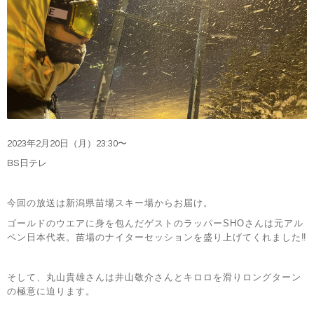
2023
年2
月20
日（月）
23:30
〜
BS日テレ
今回の放送は新潟県苗場スキー場からお届け。
ゴールドのウエアに身を包んだゲストのラッパーSHOさんは元アル
ペン日本代表。苗場のナイターセッションを盛り上げてくれました‼︎
そして、丸山貴雄さんは井山敬介さんとキロロを滑りロングターン
の極意に迫ります。