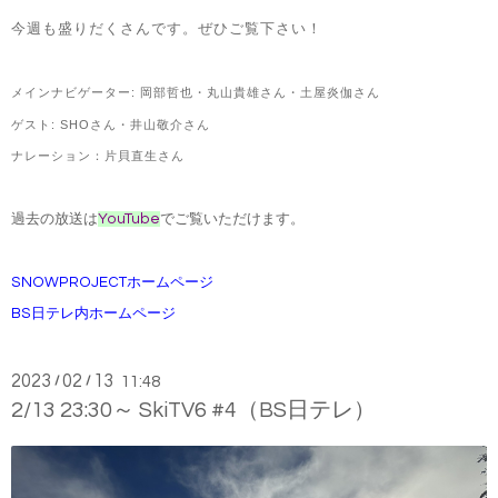
今週も盛りだくさんです。ぜひご覧下さい！
メインナビゲーター
:
岡部哲也・
丸山貴雄さん・土屋炎伽さん
ゲスト: SHOさん・井山敬介さん
ナレーション：片貝直生さん
過去の放送は
YouTube
でご覧いただけます。
SNOWPROJECTホームページ
BS日テレ内ホームページ
2023
02
13
/
/
11:48
2/13 23:30～ SkiTV6 #4（BS日テレ）