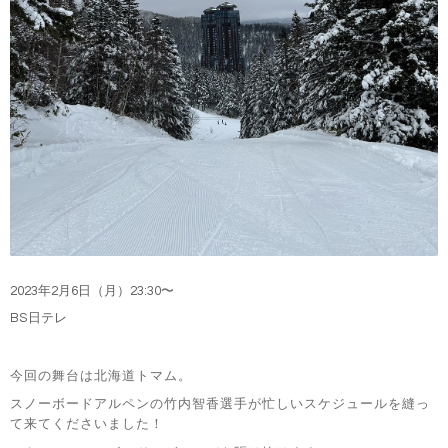
2023
年2
月6
日（月）
23:30
〜
BS日テレ
今回の舞台は北海道トマム。
スノーボードアルペンの竹内智香選手が忙しいスケジュールを縫っ
て来てくださいました！