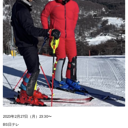
2023
年2
月27
日（月）
23:30
〜
BS日テレ