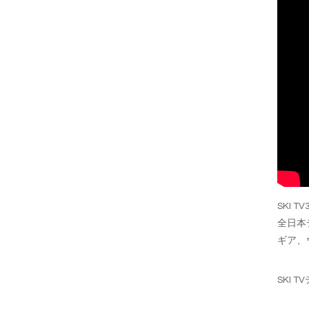
SKI T
全日本
ギア、
SKI 