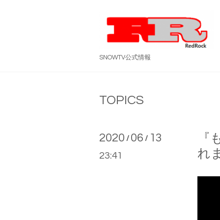
SNOWTV公式情報
TOPICS
2020
06
13
『も
/
/
れ
23:41