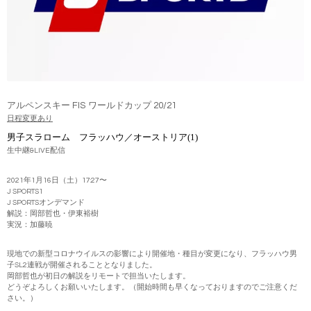
アルペンスキー FIS ワールドカップ 20/21
日程変更あり
男子スラローム フラッハウ／オーストリア(1)
生中継&LIVE配信
2021年1月16日（土）17:27〜
J SPORTS1
J SPORTSオンデマンド
解説：岡部哲也・伊東裕樹
実況：加藤暁
現地での新型コロナウイルスの影響により開催地・種目が変更になり、フラッハウ男
子SL2連戦が開催されることとなりました。
岡部哲也が初日の解説をリモートで担当いたします。
どうぞよろしくお願いいたします。（開始時間も早くなっておりますのでご注意くだ
さい。）